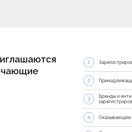
риглашаются
1
Зарегистриро
ечающие
2
Принадлежащ
Бренды и инте
3
зарегистриров
4
Оказывающие 