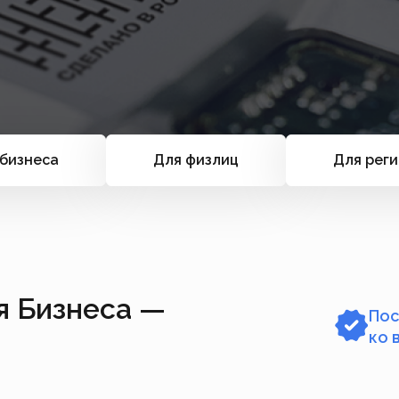
бизнеса
Для физлиц
Для рег
я Бизнеса —
Пос
ко 