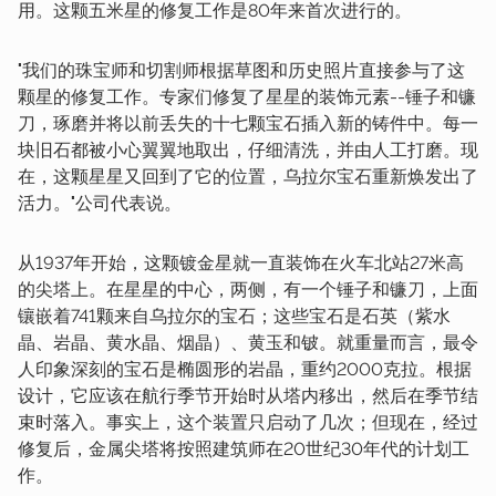
用。这颗五米星的修复工作是80年来首次进行的。
"我们的珠宝师和切割师根据草图和历史照片直接参与了这
颗星的修复工作。专家们修复了星星的装饰元素--锤子和镰
刀，琢磨并将以前丢失的十七颗宝石插入新的铸件中。每一
块旧石都被小心翼翼地取出，仔细清洗，并由人工打磨。现
在，这颗星星又回到了它的位置，乌拉尔宝石重新焕发出了
活力。"公司代表说。
从1937年开始，这颗镀金星就一直装饰在火车北站27米高
的尖塔上。在星星的中心，两侧，有一个锤子和镰刀，上面
镶嵌着741颗来自乌拉尔的宝石；这些宝石是石英（紫水
晶、岩晶、黄水晶、烟晶）、黄玉和铍。就重量而言，最令
人印象深刻的宝石是椭圆形的岩晶，重约2000克拉。根据
设计，它应该在航行季节开始时从塔内移出，然后在季节结
束时落入。事实上，这个装置只启动了几次；但现在，经过
修复后，金属尖塔将按照建筑师在20世纪30年代的计划工
作。