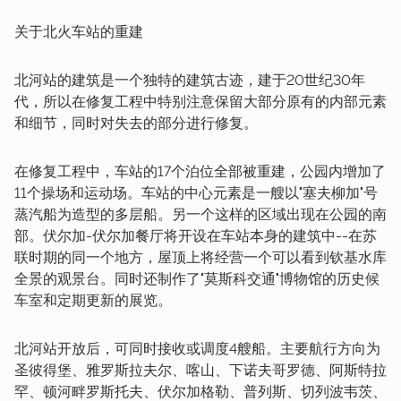
关于北火车站的重建
北河站的建筑是一个独特的建筑古迹，建于20世纪30年
代，所以在修复工程中特别注意保留大部分原有的内部元素
和细节，同时对失去的部分进行修复。
在修复工程中，车站的17个泊位全部被重建，公园内增加了
11个操场和运动场。车站的中心元素是一艘以"塞夫柳加"号
蒸汽船为造型的多层船。另一个这样的区域出现在公园的南
部。伏尔加-伏尔加餐厅将开设在车站本身的建筑中--在苏
联时期的同一个地方，屋顶上将经营一个可以看到钦基水库
全景的观景台。同时还制作了"莫斯科交通"博物馆的历史候
车室和定期更新的展览。
北河站开放后，可同时接收或调度4艘船。主要航行方向为
圣彼得堡、雅罗斯拉夫尔、喀山、下诺夫哥罗德、阿斯特拉
罕、顿河畔罗斯托夫、伏尔加格勒、普列斯、切列波韦茨、