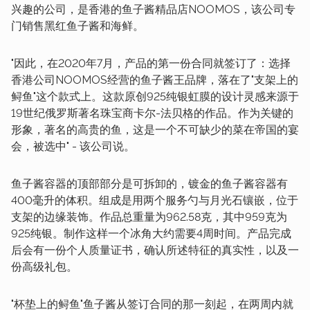
兴趣的公司，是香港的鱼子酱精品店NOOMOS，该公司专
门销售黑红鱼子酱和海鲜。
"因此，在2020年7月，产品的第一份合同就签订了：选择
香港公司NOOMOS经营的鱼子酱王品牌，落在了"支架上的
鲟鱼"这个款式上。这款原创925纯银虹膜的设计灵感来源于
19世纪俄罗斯著名珠宝商卡尔-法贝格的作品。作为关键的
形象，著名的高贵的鱼，这是一个不可缺少的菜在帝国的宴
会，被选中" - 该公司说。
鱼子酱容器的顶部部分是可拆卸的，镀金的鱼子酱容器有
400毫升的体积。组成是用两个服务勺与月光石镶嵌，位于
支架的边缘装饰。作品总重量为962.58克，其中959克为
925纯银。制作这样一个冰角大约需要4周时间。产品完成
后会有一份个人质量证书，确认所述特征的真实性，以及一
份高级礼包。
"杯垫上的鲟鱼"鱼子酱从签订合同的那一刻起，在两周内就