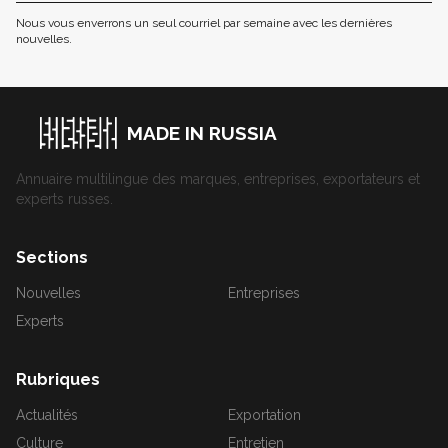
Nous vous enverrons un seul courriel par semaine avec les dernières
nouvelles.
MADE IN RUSSIA
Annuaire multilingue des marques, entreprises, exportateurs et
experts russes.
Sections
Nouvelles
Entreprises
Experts
Rubriques
Actualités
Exportation
Culture
Entretien