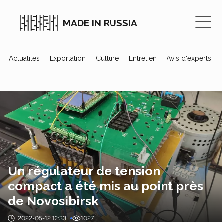
MADE IN RUSSIA
Actualités
Exportation
Culture
Entretien
Avis d'experts
Un régulateur de tension
compact a été mis au point près
de Novosibirsk
2022-05-12 12:33
1027