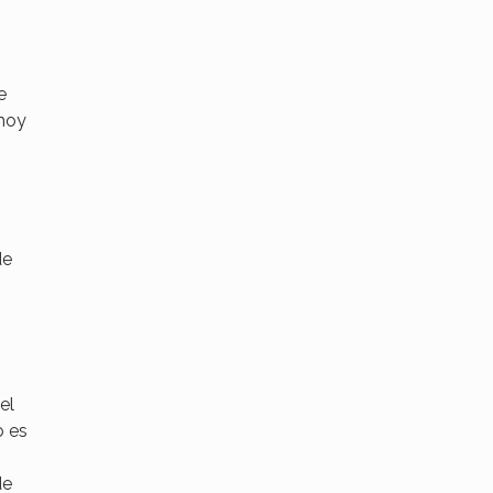
e
 hoy
de
el
o es
de