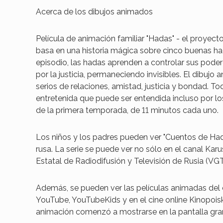
Acerca de los dibujos animados
Película de animación familiar "Hadas" - el proyect
basa en una historia mágica sobre cinco buenas ha
episodio, las hadas aprenden a controlar sus podere
por la justicia, permaneciendo invisibles. El dibu
serios de relaciones, amistad, justicia y bondad. T
entretenida que puede ser entendida incluso por l
de la primera temporada, de 11 minutos cada uno.
Los niños y los padres pueden ver "Cuentos de Had
rusa. La serie se puede ver no sólo en el canal Ka
Estatal de Radiodifusión y Televisión de Rusia (VG
Además, se pueden ver las películas animadas del e
YouTube, YouTubeKids y en el cine online Kinopoisk,
animación comenzó a mostrarse en la pantalla gra