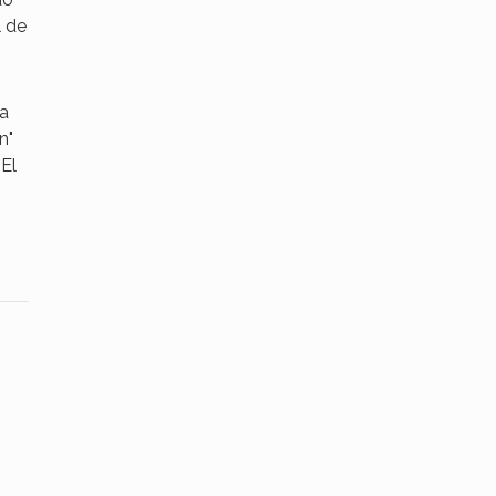
l de
 a
n"
 El