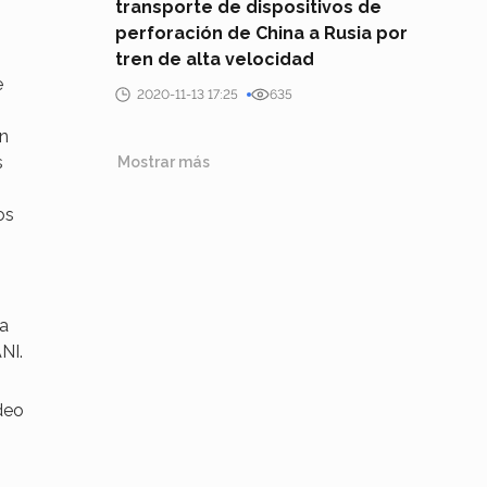
transporte de dispositivos de
perforación de China a Rusia por
tren de alta velocidad
e
2020-11-13 17:25
635
an
s
Mostrar más
os
ía
NI.
deo