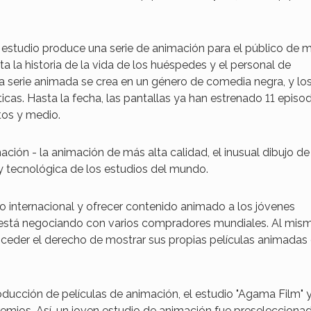
el estudio produce una serie de animación para el público de 
a la historia de la vida de los huéspedes y el personal de
 La serie animada se crea en un género de comedia negra, y lo
icas. Hasta la fecha, las pantallas ya han estrenado 11 episo
tos y medio.
mación - la animación de más alta calidad, el inusual dibujo de
y tecnológica de los estudios del mundo.
o internacional y ofrecer contenido animado a los jóvenes
dio está negociando con varios compradores mundiales. Al mis
nceder el derecho de mostrar sus propias películas animadas
oducción de películas de animación, el estudio "Agama Film" 
premios. Así, un joven estudio de animación fue preselecciona