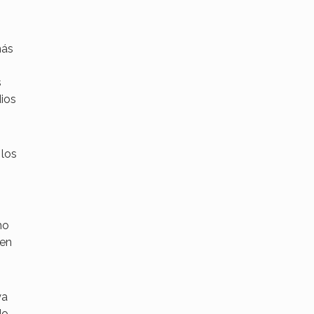
más
s
dios
 los
mo
 en
ya
do