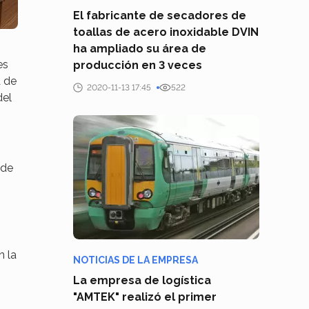
El fabricante de secadores de
toallas de acero inoxidable DVIN
ha ampliado su área de
es
producción en 3 veces
a de
2020-11-13 17:45
522
del
 de
n la
NOTICIAS DE LA EMPRESA
La empresa de logística
"AMTEK" realizó el primer