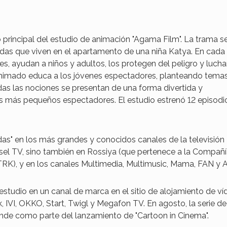
o principal del estudio de animación "Agama Film". La trama s
das que viven en el apartamento de una niña Katya. En cada
s, ayudan a niños y adultos, los protegen del peligro y luch
jo animado educa a los jóvenes espectadores, planteando tema
odas las nociones se presentan de una forma divertida y
os más pequeños espectadores. El estudio estrenó 12 episodi
as" en los más grandes y conocidos canales de la televisión
rusel TV, sino también en Rossiya (que pertenece a la Compañ
TRK), y en los canales Multimedia, Multimusic, Mama, FAN y A
studio en un canal de marca en el sitio de alojamiento de ví
 IVI, OKKO, Start, Twigl y Megafon TV. En agosto, la serie de
nde como parte del lanzamiento de "Cartoon in Cinema".